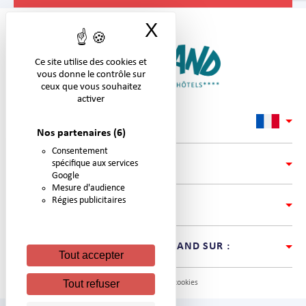
X
Masquer le band
Ce site utilise des cookies et
vous donne le contrôle sur
ceux que vous souhaitez
activer
Nos partenaires
(6)
Consentement
LIENS
spécifique aux services
Google
Mesure d'audience
Régies publicitaires
COORDONNÉES
SUIVEZ L’ACTUALITÉ DE #NIGLOLAND SUR :
Tout accepter
Tout refuser
© Nigloland. Tous droits réservés -
Gestion des cookies