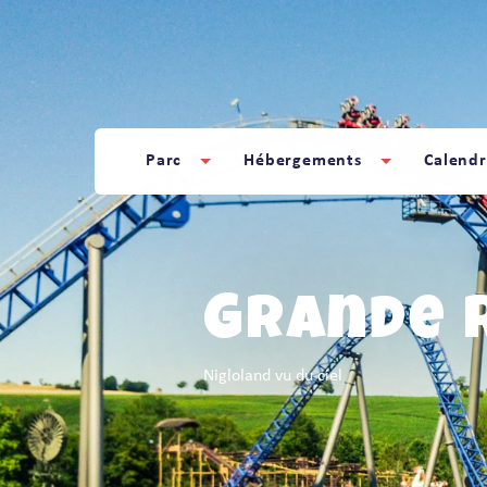
Panneau de gestion des cookies
Parc
Hébergements
Calendr
Grande 
Nigloland vu du ciel