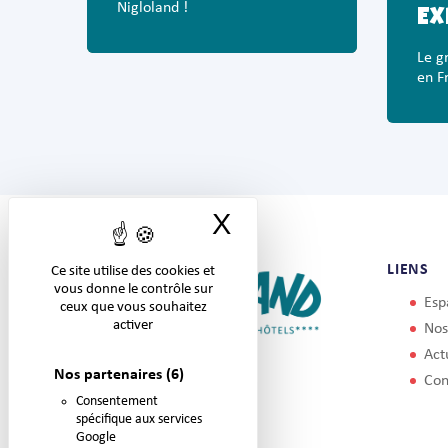
Nigloland !
EX
Le g
en F
X
Masquer le band
LIENS
Ce site utilise des cookies et
vous donne le contrôle sur
Esp
ceux que vous souhaitez
activer
Nos
Act
Nos partenaires
(6)
Con
Consentement
spécifique aux services
Google