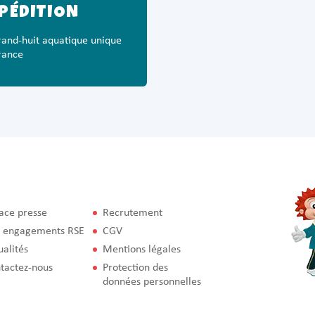
PÉDITION
rand-huit aquatique unique
rance
eau des cookies
ace presse
Recrutement
 engagements RSE
CGV
ualités
Mentions légales
tactez-nous
Protection des
données personnelles