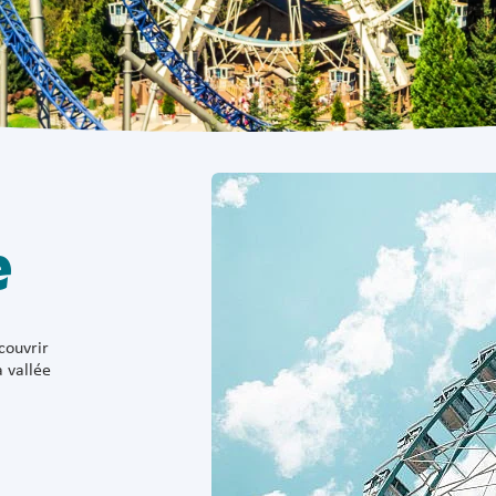
e
couvrir
a vallée