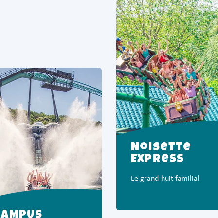
Noisette
Express
Le grand-huit familial
RAMPUS