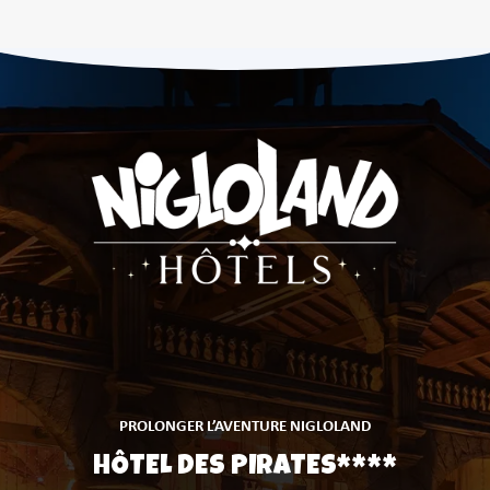
PROLONGER L’AVENTURE NIGLOLAND
PROLONGER L’AVENTURE NIGLOLAND
CABAÏANA
HÔTEL DES PIRATES****